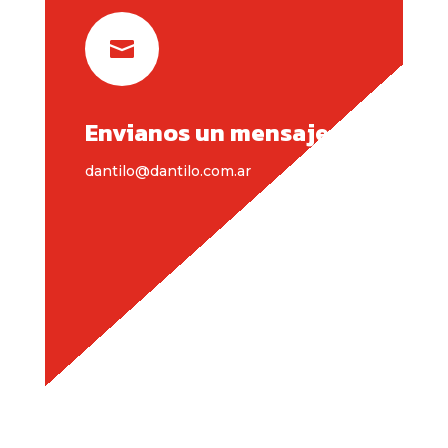

Envianos un mensaje
dantilo@dantilo.com.ar